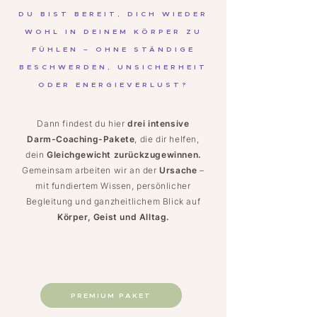
DU BIST BEREIT, DICH WIEDER
WOHL IN DEINEM KÖRPER ZU
FÜHLEN – OHNE STÄNDIGE
BESCHWERDEN, UNSICHERHEIT
ODER ENERGIEVERLUST?
Dann findest du hier
drei intensive
Darm-Coaching-Pakete
, die dir helfen,
dein
Gleichgewicht zurückzugewinnen.
Gemeinsam arbeiten wir an der
Ursache
–
mit fundiertem Wissen, persönlicher
Begleitung und
ganzheitlichem Blick auf
Körper, Geist und Alltag.
PREMIUM PAKET