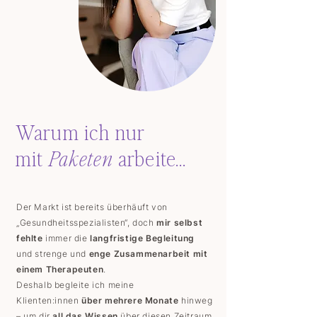
Warum ich nur
mit
Paketen
arbeite...
Der Markt ist bereits überhäuft von
„Gesundheitsspezialisten“, doch
mir selbst
fehlte
immer die
langfristige Begleitung
und strenge und
enge Zusammenarbeit mit
einem Therapeuten
.
Deshalb begleite ich meine
Klienten:innen
über mehrere Monate
hinweg
– um dir
all das Wissen
über diesen Zeitraum